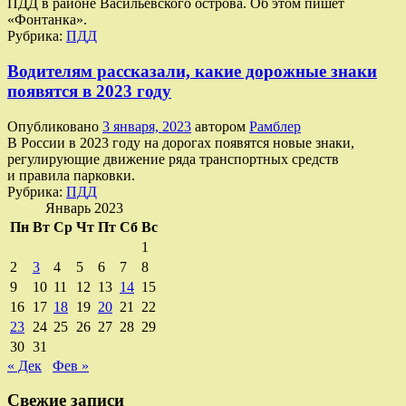
ПДД в районе Васильевского острова. Об этом пишет
«Фонтанка».
Рубрика:
ПДД
Водителям рассказали, какие дорожные знаки
появятся в 2023 году
Опубликовано
3 января, 2023
автором
Рамблер
В России в 2023 году на дорогах появятся новые знаки,
регулирующие движение ряда транспортных средств
и правила парковки.
Рубрика:
ПДД
Январь 2023
Пн
Вт
Ср
Чт
Пт
Сб
Вс
1
2
3
4
5
6
7
8
9
10
11
12
13
14
15
16
17
18
19
20
21
22
23
24
25
26
27
28
29
30
31
« Дек
Фев »
Свежие записи