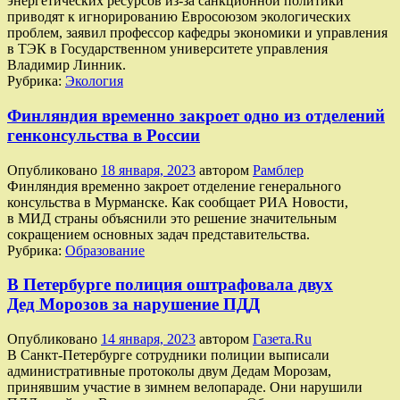
энергетических ресурсов из-за санкционной политики
приводят к игнорированию Евросоюзом экологических
проблем, заявил профессор кафедры экономики и управления
в ТЭК в Государственном университете управления
Владимир Линник.
Рубрика:
Экология
Финляндия временно закроет одно из отделений
генконсульства в России
Опубликовано
18 января, 2023
автором
Рамблер
Финляндия временно закроет отделение генерального
консульства в Мурманске. Как сообщает РИА Новости,
в МИД страны объяснили это решение значительным
сокращением основных задач представительства.
Рубрика:
Образование
В Петербурге полиция оштрафовала двух
Дед Морозов за нарушение ПДД
Опубликовано
14 января, 2023
автором
Газета.Ru
В Санкт-Петербурге сотрудники полиции выписали
административные протоколы двум Дедам Морозам,
принявшим участие в зимнем велопараде. Они нарушили