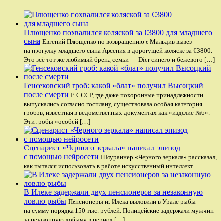
Плющенко похвалился коляской за €3800 для младшего
сына
Евгений Плющенко по возвращению с Мальдив вывез
на прогулку младшего сына Арсения в дорогущей коляске за €3800.
Это всё тот же любимый бренд семьи — Dior синего и бежевого […]
Генсековский гроб: какой «блат» получил Высоцкий
после смерти
В СССР, где даже похоронные принадлежности
выпускались согласно госплану, существовала особая категория
гробов, известная в ведомственных документах как «изделие №6».
Эти гробы «особой […]
Сценарист «Черного зеркала» написал эпизод
с помощью нейросети
Шоураннер «Черного зеркала» рассказал,
как пытался использовать в работе искусственный интеллект.
В Илеке задержали двух пенсионеров за незаконную
ловлю рыбы
Пенсионеры из Илека выловили в Урале рыбы
на сумму порядка 150 тыс. рублей. Полицейские задержали мужчин
за незаконную добычу в период […]