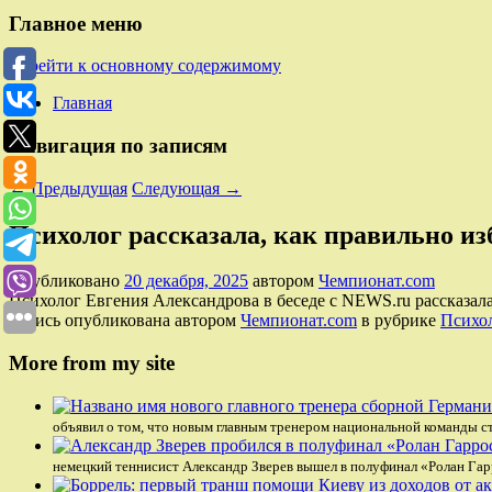
Главное меню
Перейти к основному содержимому
Главная
Навигация по записям
←
Предыдущая
Следующая
→
Психолог рассказала, как правильно из
Опубликовано
20 декабря, 2025
автором
Чемпионат.com
Психолог Евгения Александрова в беседе с NEWS.ru рассказала,
Запись опубликована автором
Чемпионат.com
в рубрике
Психо
More from my site
объявил о том, что новым главным тренером национальной команды с
немецкий теннисист Александр Зверев вышел в полуфинал «Ролан Га