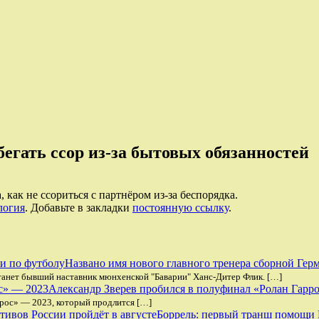
бегать ссор из-за бытовых обязанностей
 как не ссориться с партнёром из-за беспорядка.
логия
. Добавьте в закладки
постоянную ссылку
.
Названо имя нового главного тренера сборной Гер
танет бывший наставник мюнхенской "Баварии" Ханс-Дитер Флик. […]
Александр Зверев пробился в полуфинал «Ролан Гарр
ррос» — 2023, который продлится […]
Боррель: первый транш помощи К