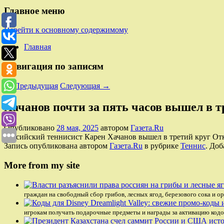
Главное меню
Перейти к основному содержимому
Главная
Навигация по записям
←
Предыдущая
Следующая
→
Хачанов почти за пять часов вышел в т
Опубликовано
28 мая, 2025
автором
Газета.Ru
Российский теннисист Карен Хачанов вышел в третий круг От
Запись опубликована автором
Газета.Ru
в рубрике
Теннис
. Доб
More from my site
граждан на свободный сбор грибов, лесных ягод, березового сока и о
игрокам получать подарочные предметы и награды за активацию кодо