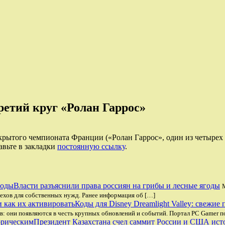
ретий круг «Ролан Гаррос»
крытого чемпионата Франции («Ролан Гаррос», один из четырех
авьте в закладки
постоянную ссылку
.
Власти разъяснили права россиян на грибы и лесные ягоды
рехов для собственных нужд. Ранее информация об […]
Коды для Disney Dreamlight Valley: свежие
в: они появляются в честь крупных обновлений и событий. Портал PC Gamer 
Президент Казахстана счел саммит России и США ис