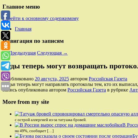
Главное меню
Перейти к основному содержимому
Главная
Навигация по записям
←
Предыдущая
Следующая
→
Суды теперь могут возвращать протоко
Опубликовано
20 августа, 2025
автором
Российская Газета
Судьи теперь могут направлять протоколы тем, кто их выписал
Запись опубликована автором
Российская Газета
в рубрике
Авт
More from my site
с острой аллергией из-за татуажа бровей.
В Росс
на 49%, сообщает […]
Бу