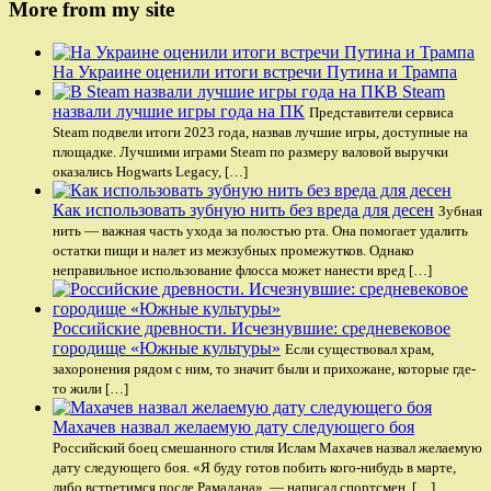
More from my site
На Украине оценили итоги встречи Путина и Трампа
В Steam
назвали лучшие игры года на ПК
Представители сервиса
Steam подвели итоги 2023 года, назвав лучшие игры, доступные на
площадке. Лучшими играми Steam по размеру валовой выручки
оказались Hogwarts Legacy, […]
Как использовать зубную нить без вреда для десен
Зубная
нить — важная часть ухода за полостью рта. Она помогает удалить
остатки пищи и налет из межзубных промежутков. Однако
неправильное использование флосса может нанести вред […]
Российские древности. Исчезнувшие: средневековое
городище «Южные культуры»
Если существовал храм,
захоронения рядом с ним, то значит были и прихожане, которые где-
то жили […]
Махачев назвал желаемую дату следующего боя
Российский боец смешанного стиля Ислам Махачев назвал желаемую
дату следующего боя. «Я буду готов побить кого-нибудь в марте,
либо встретимся после Рамадана», — написал спортсмен. […]