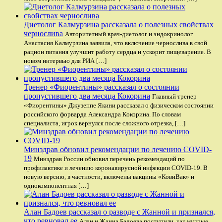
Диетолог Калмурзина рассказала о полезных свойствах
чернослива
Авторитетный врач-диетолог и эндокринолог
Анастасия Калмурзина заявила, что включение чернослива в свой
рацион питания улучшит работу сердца и ускорит пищеварение. В
новом интервью для РИА […]
Тренер «Фиорентины» рассказал о состоянии
пропустившего два месяца Кокорина
Главный тренер
«Фиорентины» Джузеппе Якини рассказал о физическом состоянии
российского форварда Александра Кокорина. По словам
специалиста, игрок вернулся после сложного отрезка, […]
Минздрав обновил рекомендации по лечению COVID-
19
Минздрав России обновил перечень рекомендаций по
профилактике и лечению коронавирусной инфекции COVID-19. В
новую версию, в частности, включены вакцины «КовиВак» и
однокомпонентная […]
Алан Бадоев рассказал о разводе с Жанной и признался,
что ревновал ее
Алан и Жанна Бадоева поступили, как мудрые