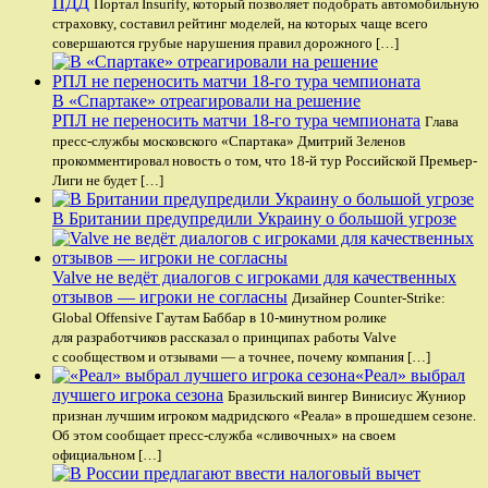
ПДД
Портал Insurify, который позволяет подобрать автомобильную
страховку, составил рейтинг моделей, на которых чаще всего
совершаются грубые нарушения правил дорожного […]
В «Спартаке» отреагировали на решение
РПЛ не переносить матчи 18-го тура чемпионата
Глава
пресс-службы московского «Спартака» Дмитрий Зеленов
прокомментировал новость о том, что 18-й тур Российской Премьер-
Лиги не будет […]
В Британии предупредили Украину о большой угрозе
Valve не ведёт диалогов с игроками для качественных
отзывов — игроки не согласны
Дизайнер Counter-Strike:
Global Offensive Гаутам Баббар в 10-минутном ролике
для разработчиков рассказал о принципах работы Valve
с сообществом и отзывами — а точнее, почему компания […]
«Реал» выбрал
лучшего игрока сезона
Бразильский вингер Винисиус Жуниор
признан лучшим игроком мадридского «Реала» в прошедшем сезоне.
Об этом сообщает пресс-служба «сливочных» на своем
официальном […]