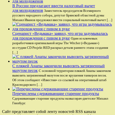
В России предлагают ввести налоговый вычет
для молодоженов
Заместитель председателя Всемирного
русского народного собора, депутат Брянской областной думы
Михаил Иванов предложил ввести социальный налоговый вычет […]
Сценарист «Ведьмака» заявил, что игра задумывалась
для прохождения с пивом в руке
Один из ключевых
разработчиков оригинальной игры The Witcher («Ведьмак»)
из студии CD Projekt RED раскрыл детали раннего этапа создания
[…]
С пляжей Анапы закончили вывозить загрязненный
мазутом песок
С основной территории пляжей Анапы закончили
вывозить загрязненный мазутом после крушения танкеров песок.
Об этом сообщают «Известия» со ссылкой на оперативный штаб
Краснодарского […]
Перечислены сдерживающие старение продукты
Сдерживающие старение продукты назвал врач-диетолог Михаил
Гинзбург.
Сайт представляет собой ленту новостей RSS канала