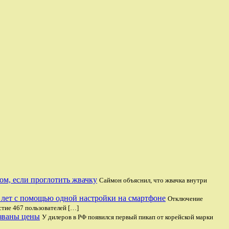
мом, если проглотить жвачку
Саймон объяснил, что жвачка внутри
0 лет с помощью одной настройки на смартфоне
Отключение
стие 467 пользователей […]
званы цены
У дилеров в РФ появился первый пикап от корейской марки