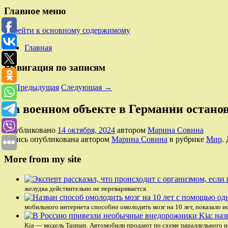
Главное меню
Перейти к основному содержимому
Главная
Навигация по записям
←
Предыдущая
Следующая
→
На военном объекте в Германии остано
Опубликовано
14 октября, 2024
автором
Марина Совина
Запись опубликована автором
Марина Совина
в рубрике
Мир
.
More from my site
желудка действительно не переваривается.
мобильного интернета способно омолодить мозг на 10 лет, показало 
Kia — модель Tasman. Автомобили продают по схеме параллельного им