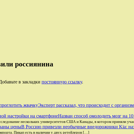
вили россиянина
 Добавьте в закладки
постоянную ссылку
.
Эксперт рассказал, что происходит с организ
Назван способ омолодить мозг на 1
исследование нескольких университетов США и Канады, в котором приняли уча
В Россию привезли необычные внедорожники Kia: на
порта. Пикап есть в наличии у двух ретейлеров […]