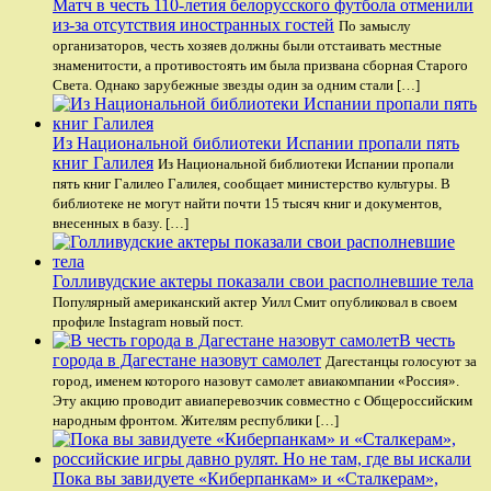
Матч в честь 110-летия белорусского футбола отменили
из-за отсутствия иностранных гостей
По замыслу
организаторов, честь хозяев должны были отстаивать местные
знаменитости, а противостоять им была призвана сборная Старого
Света. Однако зарубежные звезды один за одним стали […]
Из Национальной библиотеки Испании пропали пять
книг Галилея
Из Национальной библиотеки Испании пропали
пять книг Галилео Галилея, сообщает министерство культуры. В
библиотеке не могут найти почти 15 тысяч книг и документов,
внесенных в базу. […]
Голливудские актеры показали свои располневшие тела
Популярный американский актер Уилл Смит опубликовал в своем
профиле Instagram новый пост.
В честь
города в Дагестане назовут самолет
Дагестанцы голосуют за
город, именем которого назовут самолет авиакомпании «Россия».
Эту акцию проводит авиаперевозчик совместно с Общероссийским
народным фронтом. Жителям республики […]
Пока вы завидуете «Киберпанкам» и «Сталкерам»,