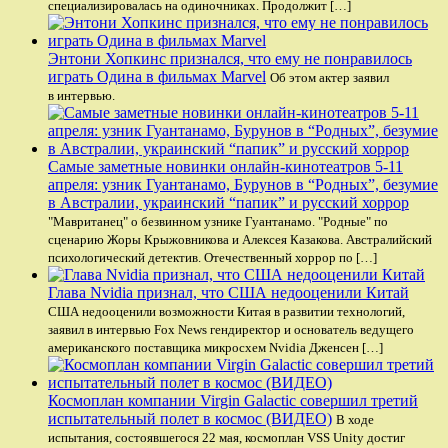
специализировалась на одиночниках. Продолжит […]
Энтони Хопкинс признался, что ему не понравилось
играть Одина в фильмах Marvel
Об этом актер заявил
в интервью.
Самые заметные новинки онлайн-кинотеатров 5-11
апреля: узник Гуантанамо, Бурунов в “Родных”, безумие
в Австралии, украинский “папик” и русский хоррор
"Мавританец" о безвинном узнике Гуантанамо. "Родные" по
сценарию Жоры Крыжовникова и Алексея Казакова. Австралийский
психологический детектив. Отечественный хоррор по […]
Глава Nvidia признал, что США недооценили Китай
США недооценили возможности Китая в развитии технологий,
заявил в интервью Fox News гендиректор и основатель ведущего
американского поставщика микросхем Nvidia Дженсен […]
Космоплан компании Virgin Galactic совершил третий
испытательный полет в космос (ВИДЕО)
В ходе
испытания, состоявшегося 22 мая, космоплан VSS Unity достиг