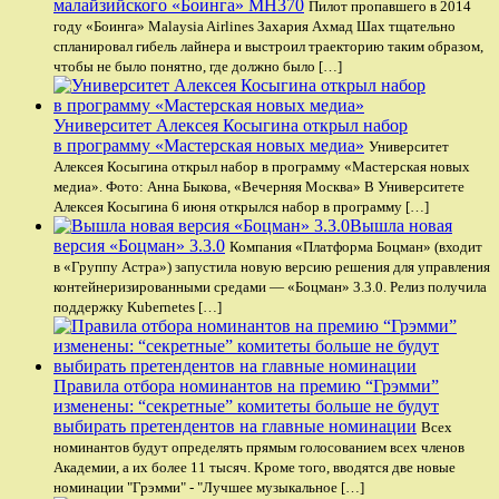
малайзийского «Боинга» MH370
Пилот пропавшего в 2014
году «Боинга» Malaysia Airlines Захария Ахмад Шах тщательно
спланировал гибель лайнера и выстроил траекторию таким образом,
чтобы не было понятно, где должно было […]
Университет Алексея Косыгина открыл набор
в программу «Мастерская новых медиа»
Университет
Алексея Косыгина открыл набор в программу «Мастерская новых
медиа». Фото: Анна Быкова, «Вечерняя Москва» В Университете
Алексея Косыгина 6 июня открылся набор в программу […]
Вышла новая
версия «Боцман» 3.3.0
Компания «Платформа Боцман» (входит
в «Группу Астра») запустила новую версию решения для управления
контейнеризированными средами — «Боцман» 3.3.0. Релиз получила
поддержку Kubernetes […]
Правила отбора номинантов на премию “Грэмми”
изменены: “секретные” комитеты больше не будут
выбирать претендентов на главные номинации
Всех
номинантов будут определять прямым голосованием всех членов
Академии, а их более 11 тысяч. Кроме того, вводятся две новые
номинации "Грэмми" - "Лучшее музыкальное […]