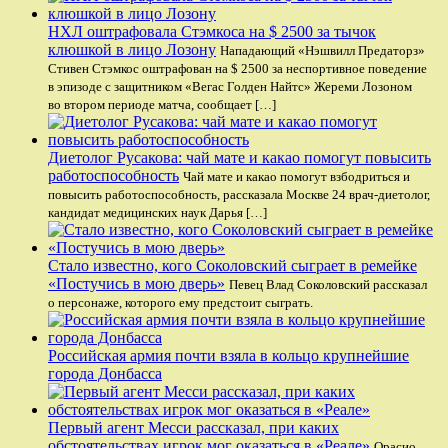
НХЛ оштрафовала Стэмкоса на $ 2500 за тычок
клюшкой в лицо Лозону
Нападающий «Нэшвилл Предаторз»
Стивен Стэмкос оштрафован на $ 2500 за неспортивное поведение
в эпизоде с защитником «Вегас Голден Найтс» Жереми Лозоном
во втором периоде матча, сообщает […]
Диетолог Русакова: чай мате и какао помогут повысить
работоспособность
Чай мате и какао помогут взбодриться и
повысить работоспособность, рассказала Москве 24 врач-диетолог,
кандидат медицинских наук Дарья […]
Стало известно, кого Соколовский сыграет в ремейке
«Постучись в мою дверь»
Певец Влад Соколовский рассказал
о персонаже, которого ему предстоит сыграть.
Российская армия почти взяла в кольцо крупнейшие
города Донбасса
Первый агент Месси рассказал, при каких
обстоятельствах игрок мог оказаться в «Реале»
Орасио