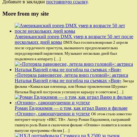
Добавьте в закладки
постоянную ссылку
.
More from my site
Американский рэпер DMX умер в возрасте 50 лет после
нескольких дней комы
DMX был госпитализирован 2 апреля
после сердечного приступа, вызванного предположительно
передозировкой наркотиков. Музыкант несколько дней был
подключен к аппарату […]
«Потеряла равновесие, летела вниз головой»: актриса
Наталья Варлей едва не погибла на съемках «Вия»
Звезда
фильма «Кавказская пленница, или Новые приключения Шурика»
Наталья Варлей построила успешную карьеру в советском […]
Роман Евдокимов — о том, как играл Ваню в фильме
«Огниво», самоощущении и успехе
Об этом стало известно
интернет-порталу «ИКС ТВ». Актер Роман Евдокимов, сыгравший
главную роль Вани в сказочном фильме «Огниво» появится в новом
выпуске программы «Белая […]