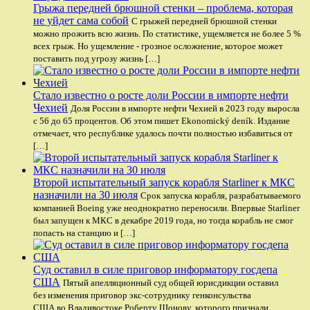
Грыжа передней брюшной стенки – проблема, которая
не уйдет сама собой
С грыжей передней брюшной стенки
можно прожить всю жизнь. По статистике, ущемляется не более 5 %
всех грыж. Но ущемление - грозное осложнение, которое может
поставить под угрозу жизнь […]
Стало известно о росте доли России в импорте нефти
Чехией
Доля России в импорте нефти Чехией в 2023 году выросла
с 56 до 65 процентов. Об этом пишет Ekonomický deník. Издание
отмечает, что республике удалось почти полностью избавиться от
[…]
Второй испытательный запуск корабля Starliner к МКС
назначили на 30 июля
Срок запуска корабля, разрабатываемого
компанией Boeing уже неоднократно переносили. Впервые Starliner
был запущен к МКС в декабре 2019 года, но тогда корабль не смог
попасть на станцию и […]
Суд оставил в силе приговор информатору госдепа
США
Пятый апелляционный суд общей юрисдикции оставил
без изменения приговор экс-сотруднику генконсульства
США во Владивостоке Роберту Шонову, которого признали