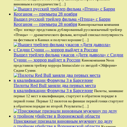
виновным в сотрудничестве […]
Вышел русский трейлер фильма «Птица» с Барри
Кеоганом — премьера 28 ноября
Кинопрокатная компания
«Про: взгляд» представила дублированный русскоязычный трейлер
«Птицы» — драматического фильма, который снискал популярность
на фестивале в Каннах и получил хорошие […]
Вышел трейлер фильма ужасов «Дитя дьявола» с Сидни
Суини — хоррор выйдет в России
Кинокомпания Neon
представила трейлер хоррора Immaculate со звездой «Эйфории»
Сидни Суини.
Пилоты Red Bull заняли два первых места
в квалификации Формулы 3 в Барселоне
Пилоты, занявшие
первые 12 мест в квалификации, стартуют в обратном порядке в
первой гонке. Первые 12 пилотов на финише первой гонки стартуют
в обратном порядке во второй. Результаты […]
Присяжные признали виновным мужчину по делу
о тройном убийстве в Воронежской области
Коллегия