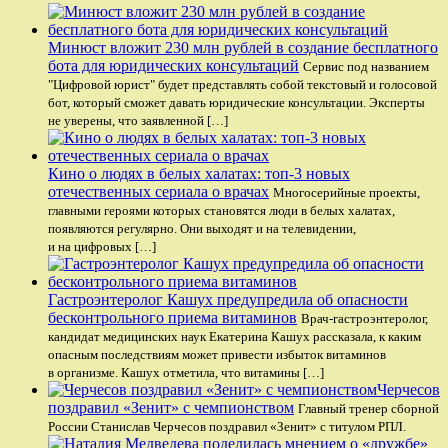
Минюст вложит 230 млн рублей в создание бесплатного
бота для юридических консультаций
Сервис под названием
"Цифровой юрист" будет представлять собой текстовый и голосовой
бот, который сможет давать юридические консультации. Эксперты
не уверены, что заявленной […]
Кино о людях в белых халатах: топ-3 новых
отечественных сериала о врачах
Многосерийные проекты,
главными героями которых становятся люди в белых халатах,
появляются регулярно. Они выходят и на телевидении,
и на цифровых […]
Гастроэнтеролог Кашух предупредила об опасности
бесконтрольного приема витаминов
Врач-гастроэнтеролог,
кандидат медицинских наук Екатерина Кашух рассказала, к каким
опасным последствиям может привести избыток витаминов
в организме. Кашух отметила, что витамины […]
Черчесов
поздравил «Зенит» с чемпионством
Главный тренер сборной
России Станислав Черчесов поздравил «Зенит» с титулом РПЛ.