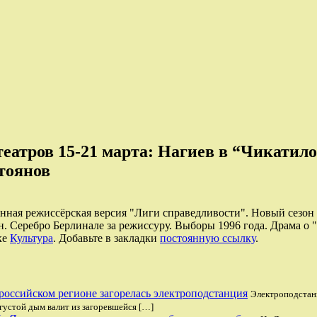
атров 15-21 марта: Нагиев в “Чикатило”
тоянов
анная режиссёрская версия "Лиги справедливости". Новый сезо
. Серебро Берлинале за режиссуру. Выборы 1996 года. Драма о 
ке
Культура
. Добавьте в закладки
постоянную ссылку
.
российском регионе загорелась электроподстанция
Электроподстанц
 густой дым валит из загоревшейся […]