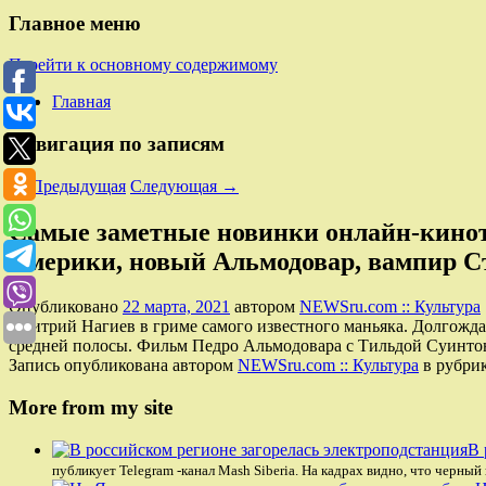
Главное меню
Перейти к основному содержимому
Главная
Навигация по записям
←
Предыдущая
Следующая
→
Самые заметные новинки онлайн-киноте
Америки, новый Альмодовар, вампир С
Опубликовано
22 марта, 2021
автором
NEWSru.com :: Культура
Дмитрий Нагиев в гриме самого известного маньяка. Долгожд
средней полосы. Фильм Педро Альмодовара с Тильдой Суинтон
Запись опубликована автором
NEWSru.com :: Культура
в рубри
More from my site
В 
публикует Telegram -канал Mash Siberia. На кадрах видно, что черный